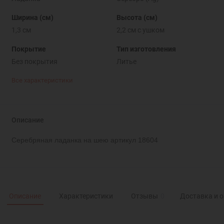
Ширина (см)
Высота (см)
1,3 см
2,2 см с ушком
Покрытие
Тип изготовления
Без покрытия
Литье
Все характеристики
Описание
Серебряная ладанка на шею артикул 18604
Описание
Характеристики
Отзывы
0
Доставка и 