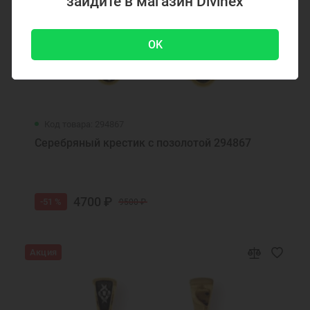
зайдите в магазин Divinex
Ладанка на цепочку
Подарок девочке на Новый год
OK
Подарок подруге на Новый Год
Ладанка детям
Кулон ладанка
Серебряная ладанка на шею
Ладанка для женщин
Ювелирная ладанка
Ладанка маленькая
Ювелирные украшения
Код товара: 294867
Детские ювелирные украшения
Серебряный крестик с позолотой 294867
4700 ₽
-51 %
9500 ₽
Акция