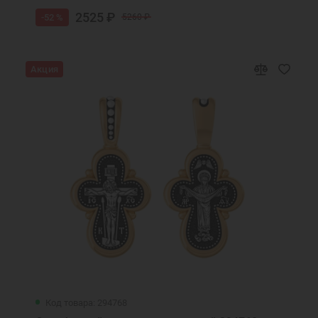
2525 ₽
-52 %
5260 ₽
Акция
Код товара: 294768