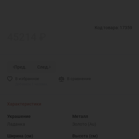
Код товара: 17359
45214 ₽
Пред.
След.
В избранное
В сравнение
Добавили 1 человек
Характеристики
Украшение
Металл
Ладанка
Золото (Au)
Ширина (см)
Высота (см)