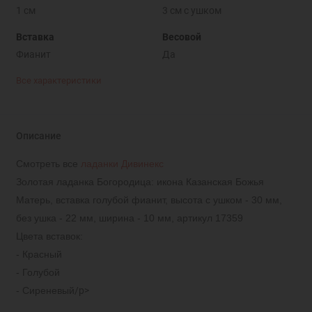
1 см
3 см с ушком
Вставка
Весовой
Фианит
Да
Все характеристики
Описание
Смотреть все
ладанки Дивинекс
Золотая ладанка Богородица: икона Казанская Божья
Матерь, вставка голубой фианит, высота с ушком - 30 мм,
без ушка - 22 мм, ширина - 10 мм, артикул 17359
Цвета вставок:
- Красный
- Голубой
- Сиреневый
/p>