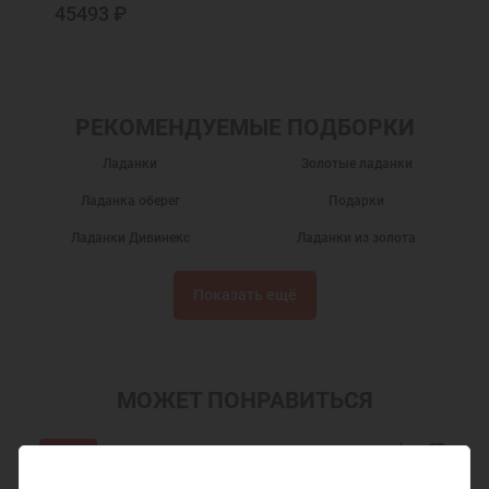
45493 ₽
РЕКОМЕНДУЕМЫЕ ПОДБОРКИ
Ладанки
Золотые ладанки
Ладанка оберег
Подарки
Ладанки Дивинекс
Ладанки из золота
Ладанки на шею
Нательные ладанки
Показать ещё
Ладанки Богородица
Ладанки Божия Матерь
Икона ладанка
Подвески ладанки
Православные ладанки
Украшения на шею
МОЖЕТ ПОНРАВИТЬСЯ
Женские украшения на шею
Православные подарки
Акция
Православные украшения
Новогодние подарки
Ожидаем поступления