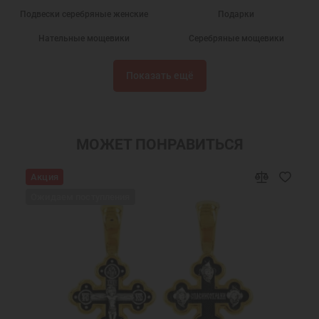
Подвески серебряные женские
Подарки
Нательные мощевики
Серебряные мощевики
Мощевик серебро
Мощевики складни
Показать ещё
Православные мощевики
Украшения на шею
Женские украшения на шею
Мужские украшения на шею
Подарки мужчинам
Мощевик подвеска
МОЖЕТ ПОНРАВИТЬСЯ
Мощевик для мощей
Мощевик матрона
Акция
Мощевик нательный серебряный
Мощевик матроны московской
Ожидаем поступления
Православные подарки
Православные украшения
Новогодние подарки
Подарок мужчине на Новый Год
Подарок девушке на Новый год
Подарок женщине на Новый Год
Подарок на День Рождения
Подарок маме
Подарок на крестины
Подарок другу на Новый Год