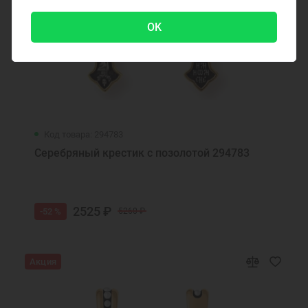
OK
Код товара: 294783
Серебряный крестик с позолотой 294783
2525 ₽
-52 %
5260 ₽
Акция