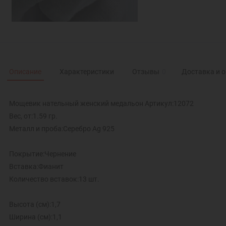
Описание
Характеристики
Отзывы
0
Доставка и 
Мощевик нательный женский медальон Артикул:12072
Вес, от:1.59 гр.
Металл и проба:Серебро Ag 925
Покрытие:Чернение
Вставка:Фианит
Количество вставок:13 шт.
Высота (см):1,7
Ширина (см):1,1