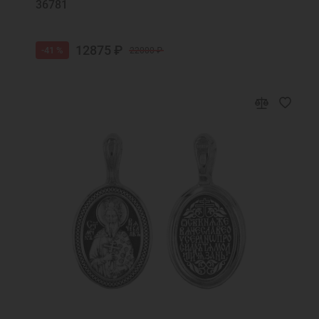
36781
12875 ₽
-41 %
22000 ₽