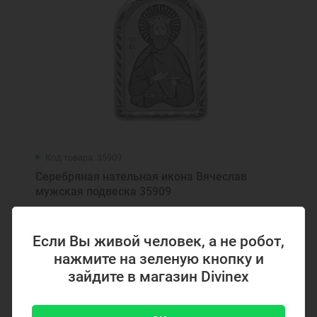
Код товара: 35909
Серебряная нательная икона Вячеслав
мужская подвеска 35909
1800 ₽
Если Вы живой человек, а не робот,
нажмите на зеленую кнопку и
зайдите в магазин Divinex