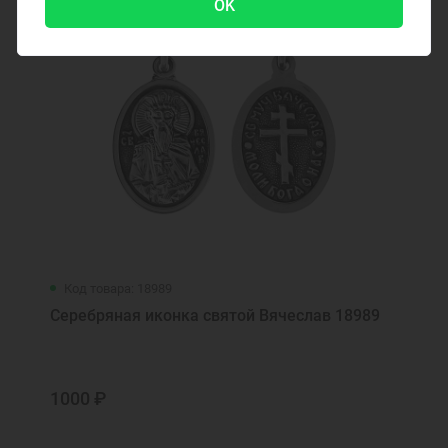
OK
Код товара: 18989
Серебряная иконка святой Вячеслав 18989
1000 ₽