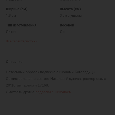
Ширина (см)
Высота (см)
1,8 см
3 см с ушком
Тип изготовления
Весовой
Литье
Да
Все характеристики
Описание
Нательный образок подвеска с иконами Богородицы
Семистрельная и святого Николая Угодника, размер овала
20*18 мм, артикул 17168.
Смотреть другие
подвески с Николаем