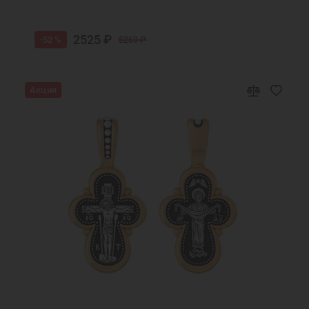
2525 ₽
-52 %
5260 ₽
Акция