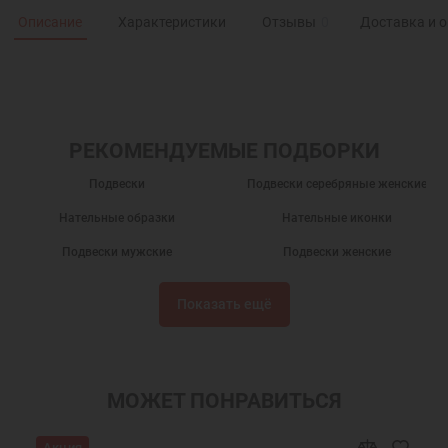
Описание
Характеристики
Отзывы
0
Доставка и 
РЕКОМЕНДУЕМЫЕ ПОДБОРКИ
Подвески
Подвески серебряные женские
Нательные образки
Нательные иконки
Подвески мужские
Подвески женские
Подвески серебряные
Подарки
Показать ещё
Кулоны на шею
Серебряные кулоны
Нательные иконы
Серебряные иконки
Подвески из серебра
Мужские кулоны
МОЖЕТ ПОНРАВИТЬСЯ
Именные подвески
Подвески именные из серебра
Акция