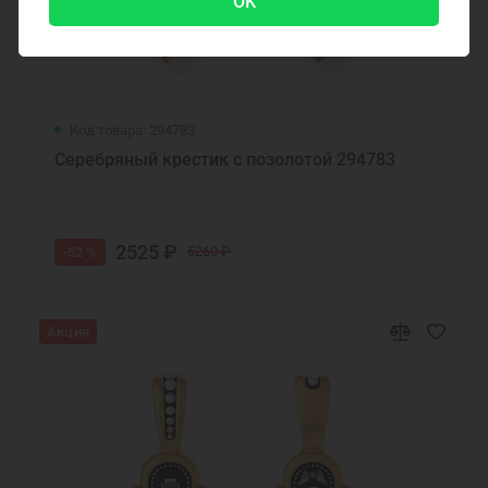
OK
Код товара: 294783
Серебряный крестик с позолотой 294783
2525 ₽
-52 %
5260 ₽
Акция