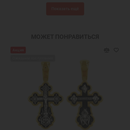
Подарки
Кулоны на шею
Показать ещё
Серебряные кулоны
Нательные иконы
Серебряные иконки
Подвески из серебра
Мужские кулоны
Именные подвески
МОЖЕТ ПОНРАВИТЬСЯ
Подвески именные из серебра
Нательная икона Иоанн Иван
Акция
Украшения на шею
Мужские украшения на шею
Ожидаем поступления
Подарки мужчинам
Православные подарки
Православные украшения
Новогодние подарки
Подарок мужчине на Новый Год
Подарок на День Рождения
Подарок на крестины
Подарок другу на Новый Год
Подвеска в подарок
Мужские серебряные кулоны
Мужские серебряные кулоны на шею
Серебряные кулоны для мужчин
Серебряные кулоны святых
Серебряные украшения кулоны