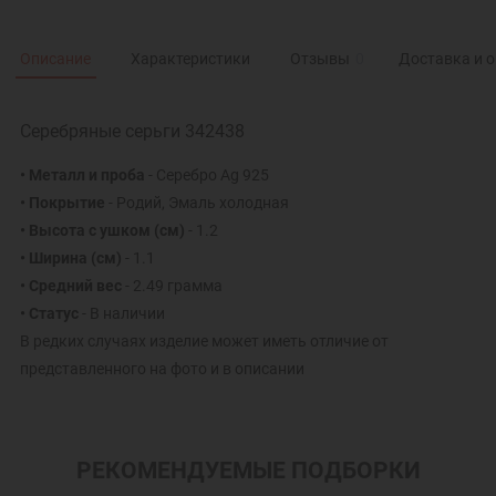
Описание
Характеристики
Отзывы
0
Доставка и 
Серебряные серьги 342438
• Металл и проба
- Серебро Ag 925
• Покрытие
- Родий, Эмаль холодная
• Высота с ушком (см)
- 1.2
• Ширина (см)
- 1.1
• Средний вес
- 2.49 грамма
• Статус
- В наличии
В редких случаях изделие может иметь отличие от
представленного на фото и в описании
РЕКОМЕНДУЕМЫЕ ПОДБОРКИ