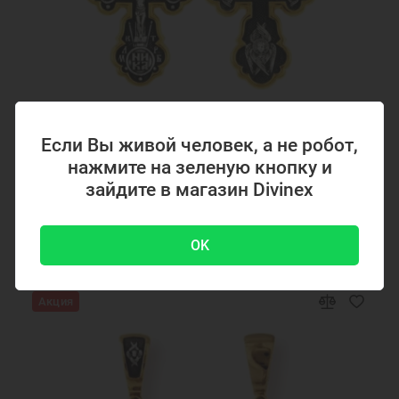
Код товара: 294867
Если Вы живой человек, а не робот,
Серебряный крестик с позолотой 294867
нажмите на зеленую кнопку и
зайдите в магазин Divinex
4700 ₽
-51 %
9500 ₽
OK
Акция