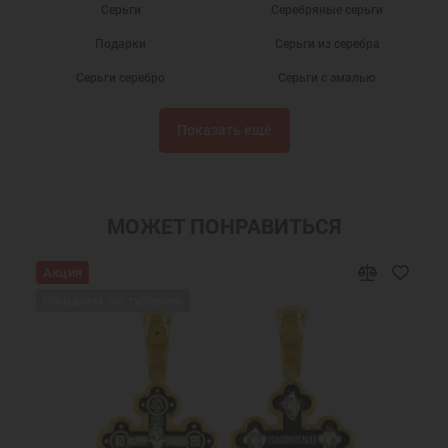
Серьги
Серебряные серьги
Подарки
Серьги из серебра
Серьги серебро
Серьги с эмалью
Серьги без камней
Серебряные сережки
Показать ещё
Детские сережки
Детские серьги
Серьги бижутерия
Сережки
Новогодние подарки
Подарок на День Рождения
МОЖЕТ ПОНРАВИТЬСЯ
Подарок девочке на Новый год
Подарок подруге на Новый Год
Акция
Ювелирные украшения
Женские серьги
Ожидаем поступления
Ювелирные серьги
Недорогие серьги