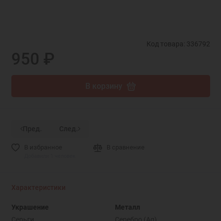
Код товара: 336792
950 ₽
В корзину
Пред.
След.
В избранное
В сравнение
Добавили 1 человек
Характеристики
Украшение
Металл
Серьги
Серебро (Ag)