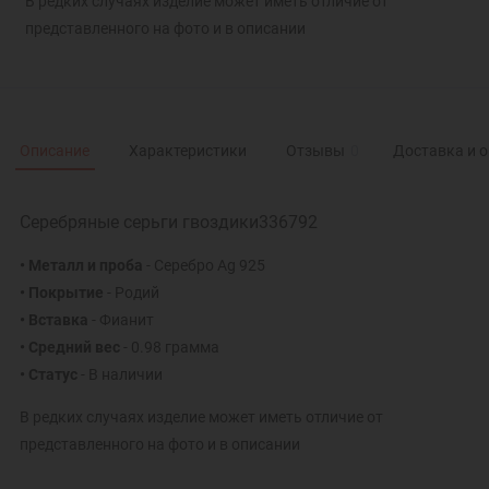
В редких случаях изделие может иметь отличие от
представленного на фото и в описании
Описание
Характеристики
Отзывы
0
Доставка и 
Серебряные серьги гвоздики336792
• Металл и проба
- Серебро Ag 925
• Покрытие
- Родий
• Вставка
- Фианит
• Средний вес
- 0.98 грамма
• Статус
- В наличии
В редких случаях изделие может иметь отличие от
представленного на фото и в описании