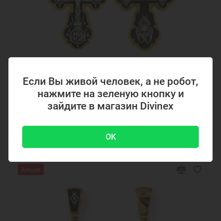
Код товара: 294867
Если Вы живой человек, а не робот,
Серебряный крестик с позолотой 294867
нажмите на зеленую кнопку и
зайдите в магазин Divinex
4700 ₽
-51 %
9500 ₽
OK
Акция