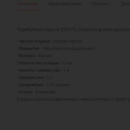
Описание
Характеристики
Отзывы
0
Дос
Серебряные серьги 298470. Серьги в форме цвето
• Металл и проба
- Серебро Ag 925
• Покрытие
- Чернение (оксидирование)
• Вставка
- Фианит
• Количество вставок
- 12 шт.
• Высота с ушком (см)
- 1.6
• Ширина (см)
- 1.2
• Средний вес
- 2.81 грамма
• Статус
- В наличии
В редких случаях изделие может иметь отличие от предста