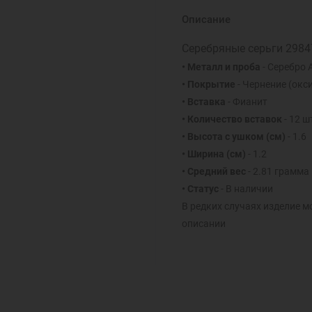
Описание
Серебряные серьги 2984
• Металл и проба
- Серебро 
• Покрытие
- Чернение (окс
• Вставка
- Фианит
• Количество вставок
- 12 ш
• Высота с ушком (см)
- 1.6
• Ширина (см)
- 1.2
• Средний вес
- 2.81 грамма
• Статус
- В наличии
В редких случаях изделие м
описании