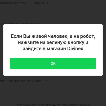
тавка и оплата
Гарантия
в с английским замком
Если Вы живой человек, а не робот,
нажмите на зеленую кнопку и
зайдите в магазин Divinex
OK
вленного на фото и в описании