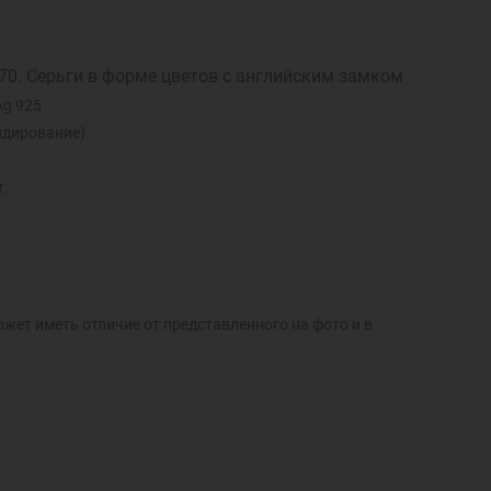
70. Серьги в форме цветов с английским замком
Ag 925
идирование)
т.
ожет иметь отличие от представленного на фото и в