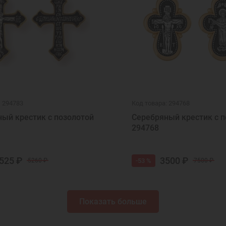
: 294783
Код товара: 294768
ый крестик с позолотой
Серебряный крестик с п
294768
525 ₽
3500 ₽
-53 %
5260 ₽
7500 ₽
Показать больше