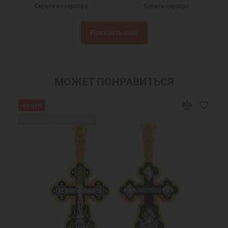
Серьги из серебра
Серьги серебро
Серьги гвоздики
Серьги пусеты
Показать ещё
Серьги с эмалью
Серебряные сережки
Детские сережки
Детские серьги
Серьги бижутерия
Серьги с фианитами
МОЖЕТ ПОНРАВИТЬСЯ
Сережки
Новогодние подарки
Акция
Подарок на День Рождения
Подарок девочке на Новый год
Ожидаем поступления
Подарок подруге на Новый Год
Ювелирные украшения
Женские серьги
Серьги цветы
Ювелирные серьги
Недорогие серьги