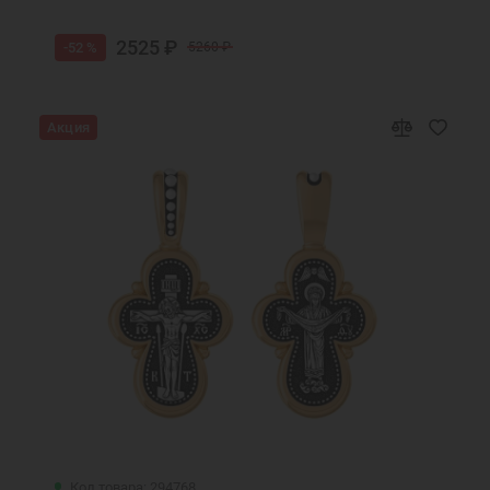
2525 ₽
-52 %
5260 ₽
Акция
Код товара: 294768