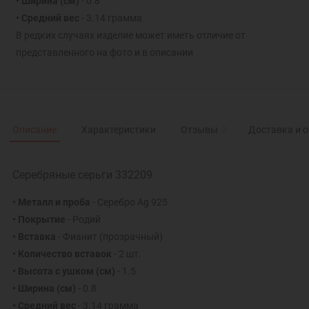
• Ширина (см)
- 0.8
• Средний вес
- 3.14 грамма
В редких случаях изделие может иметь отличие от
представленного на фото и в описании
Описание
Характеристики
Отзывы
0
Доставка и 
Серебряные серьги 332209
• Металл и проба
- Серебро Ag 925
• Покрытие
- Родий
• Вставка
- Фианит (прозрачный)
• Количество вставок
- 2 шт.
• Высота с ушком (см)
- 1.5
• Ширина (см)
- 0.8
• Средний вес
- 3.14 грамма