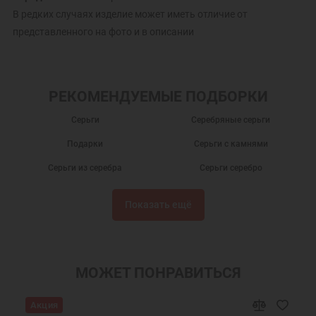
В редких случаях изделие может иметь отличие от
представленного на фото и в описании
РЕКОМЕНДУЕМЫЕ ПОДБОРКИ
Серьги
Серебряные серьги
Подарки
Серьги с камнями
Серьги из серебра
Серьги серебро
Серебряные сережки
Серьги с фианитами
Показать ещё
Сережки
Ювелирные украшения
Женские серьги
Ювелирные серьги
Недорогие серьги
МОЖЕТ ПОНРАВИТЬСЯ
Акция