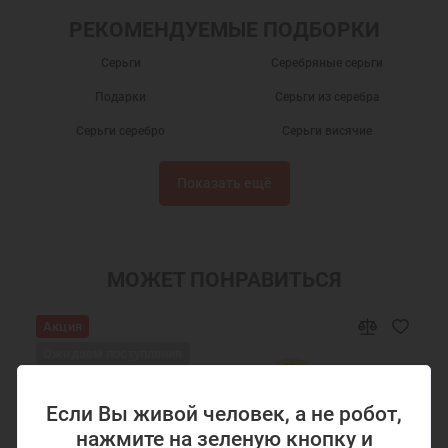
РЕКОМЕНДУЕМЫЕ ПОДБОРКИ
Серьги
Серебряные серьги
Подарки
Серьги из серебра
Серьги серебро
Серьги висячие
Серебряные сережки
Сережки
Показать ещё
Серьги с жемчугом серебро
Ювелирные украшения
Серьги с жемчугом
Длинные серьги
Круглые серьги
Женские серьги
МОЖЕТ ПОНРАВИТЬСЯ
Ювелирные серьги
Недорогие серьги
Акция
Ожидаем поступления
Если Вы живой человек, а не робот,
нажмите на зеленую кнопку и