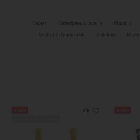
Серьги
Серебряные серьги
Подарки
Серьги с фианитами
Сережки
Ювел
Акция
Акция
Ожидаем поступления