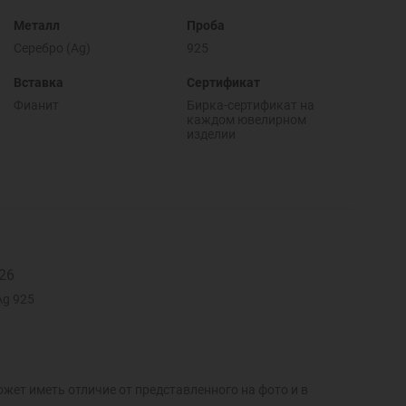
Металл
Проба
Серебро (Ag)
925
Вставка
Сертификат
Фианит
Бирка-сертификат на
каждом ювелирном
изделии
26
Ag 925
ожет иметь отличие от представленного на фото и в