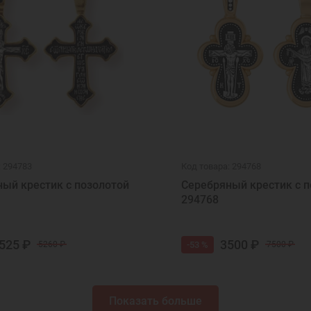
: 294783
Код товара: 294768
ый крестик с позолотой
Серебряный крестик с п
294768
525 ₽
3500 ₽
-53 %
5260 ₽
7500 ₽
Показать больше