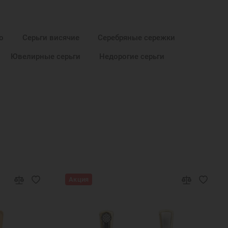
о
Серьги висячие
Серебряные сережки
Ювелирные серьги
Недорогие серьги
Акция