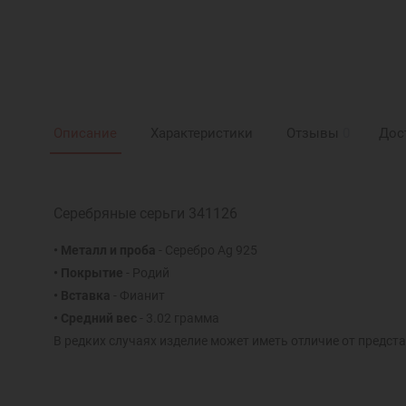
Описание
Характеристики
Отзывы
0
Дос
Серебряные серьги 341126
• Металл и проба
- Серебро Ag 925
• Покрытие
- Родий
• Вставка
- Фианит
• Средний вес
- 3.02 грамма
В редких случаях изделие может иметь отличие от предста