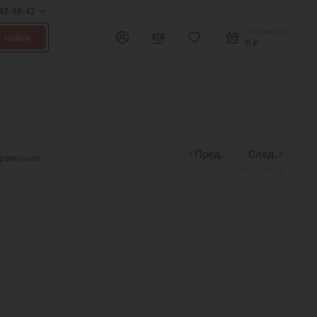
642-58-42
Корзина
0
Найти
0 ₽
Пред.
След.
Divinex
сравнение
Производитель