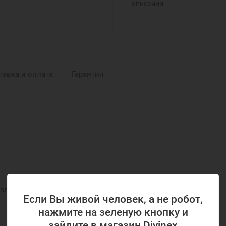
описании
тавка и оплата
Гарантия
вленного на фото и в описании
Если Вы живой человек, а не робот,
нажмите на зеленую кнопку и
зайдите в магазин Divinex