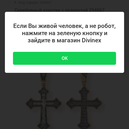
Код товара: 294867
Серебряный крестик с позолотой 294867
Если Вы живой человек, а не робот,
нажмите на зеленую кнопку и
4700 ₽
-51 %
9500 ₽
зайдите в магазин Divinex
Акция
OK