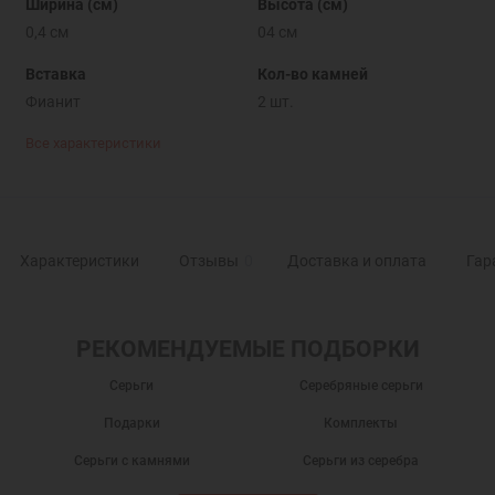
Ширина (см)
Высота (см)
0,4 см
04 см
Вставка
Кол-во камней
Фианит
2 шт.
Все характеристики
Характеристики
Отзывы
0
Доставка и оплата
Гар
РЕКОМЕНДУЕМЫЕ ПОДБОРКИ
Серьги
Серебряные серьги
Подарки
Комплекты
Серьги с камнями
Серьги из серебра