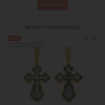
Серьги серебро
Серьги гвоздики
Показать ещё
Серьги пусеты
Серебряные сережки
Серьги бижутерия
Серьги с фианитами
Серьги кольца Дивинекс
Серьги кольца
МОЖЕТ ПОНРАВИТЬСЯ
Сережки
Православные подарки
Акция
Православные украшения
Новогодние подарки
Ожидаем поступления
Подарок девушке на Новый год
Подарок женщине на Новый Год
Подарок на День Рождения
Подарок маме
Подарок на крестины
Подарок подруге на Новый Год
Ювелирные украшения
Круглые серьги
Женские серьги
Зеленые серьги
Ювелирные серьги
Недорогие серьги