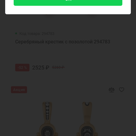
Код товара: 294783
Серебряный крестик с позолотой 294783
2525 ₽
-52 %
5260 ₽
Акция