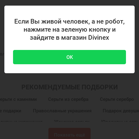
Если Вы живой человек, а не робот,
нажмите на зеленую кнопку и
зайдите в магазин Divinex
вленного на фото и в описании
OK
РЕКОМЕНДУЕМЫЕ ПОДБОРКИ
ерьги с камнями
Серьги из серебра
Серьги серебро
е подарки
Православные украшения
Подарок девушк
лирные украшения
Женские серьги
Ювелирные серь
Показать ещё