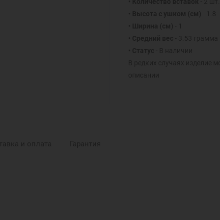
• Количество вставок
- 2 шт.
• Высота с ушком (см)
- 1.8
• Ширина (см)
- 1
• Средний вес
- 3.53 грамма
• Статус
- В наличии
В редких случаях изделие м
описании
тавка и оплата
Гарантия