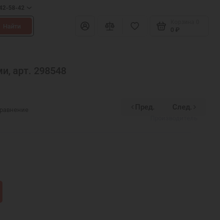
642-58-42
Корзина
0
Найти
0 ₽
и, арт. 298548
Пред.
След.
Divinex
сравнение
Производитель