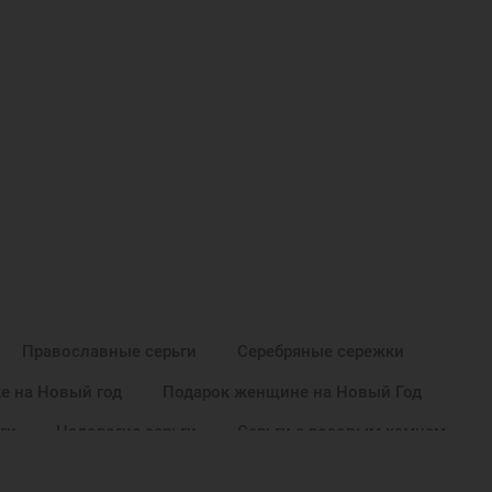
Православные серьги
Серебряные сережки
е на Новый год
Подарок женщине на Новый Год
ги
Недорогие серьги
Серьги с розовым камнем