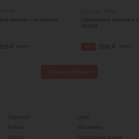
: 294783
Код товара: 294768
ый крестик с позолотой
Серебряный крестик с п
294768
525 ₽
3500 ₽
-53 %
5260 ₽
7500 ₽
Показать больше
Подвески
Цепи
Кольца
Мощевики
Кресты
Серебряные ложки