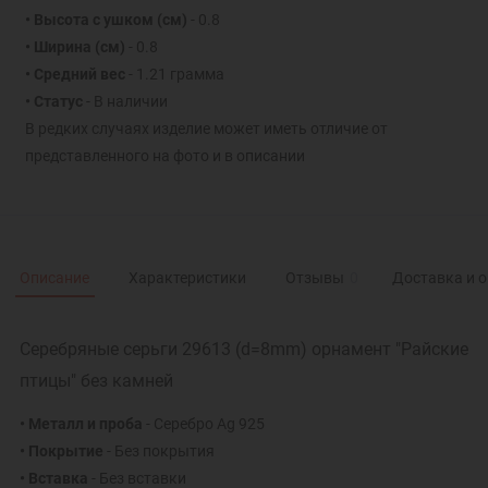
• Высота с ушком (см)
- 0.8
• Ширина (см)
- 0.8
• Средний вес
- 1.21 грамма
• Статус
- В наличии
В редких случаях изделие может иметь отличие от
представленного на фото и в описании
Описание
Характеристики
Отзывы
0
Доставка и 
Серебряные серьги 29613 (d=8mm) орнамент "Райские
птицы" без камней
• Металл и проба
- Серебро Ag 925
• Покрытие
- Без покрытия
• Вставка
- Без вставки