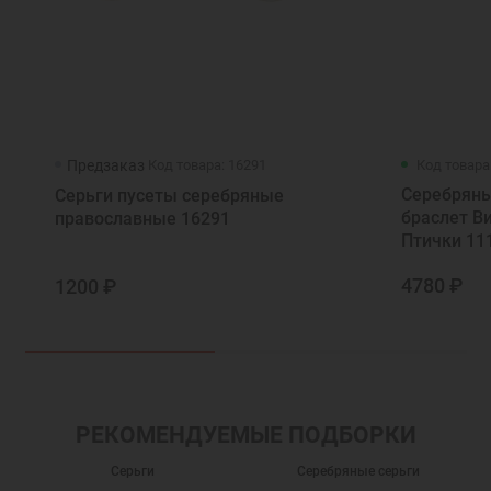
Предзаказ
Код товара: 16291
Код товара
Серебряны
Cерьги пусеты серебряные
браслет В
православные 16291
Птички 11
4780 ₽
1200 ₽
РЕКОМЕНДУЕМЫЕ ПОДБОРКИ
Серьги
Серебряные серьги