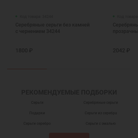
Код товара: 34244
Код товара
Серебряные серьги без камней
Серебряны
с чернением 34244
прозрачны
1800 ₽
2042 ₽
РЕКОМЕНДУЕМЫЕ ПОДБОРКИ
Серьги
Серебряные серьги
Подарки
Серьги из серебра
Серьги серебро
Серьги с эмалью
Серьги без камней
Серебряные сережки