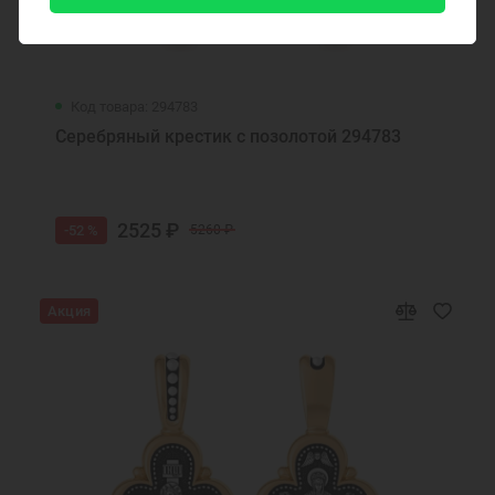
Код товара: 294783
Серебряный крестик с позолотой 294783
2525 ₽
-52 %
5260 ₽
Акция