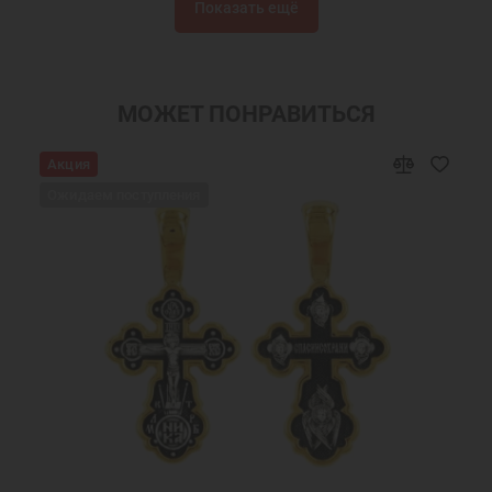
Показать ещё
Серебряные сережки
Серьги бижутерия
Серьги с фианитами
Серьги кольца Дивинекс
Серьги кольца
Сережки
МОЖЕТ ПОНРАВИТЬСЯ
Православные подарки
Православные украшения
Акция
Новогодние подарки
Подарок девушке на Новый год
Ожидаем поступления
Подарок женщине на Новый Год
Подарок на День Рождения
Подарок маме
Подарок на крестины
Подарок девочке на Новый год
Подарок подруге на Новый Год
Ювелирные украшения
Женские серьги
Ювелирные серьги
Недорогие серьги
Серьги с розовым камнем
Желтая позолота