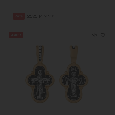
2525 ₽
-52 %
5260 ₽
Акция