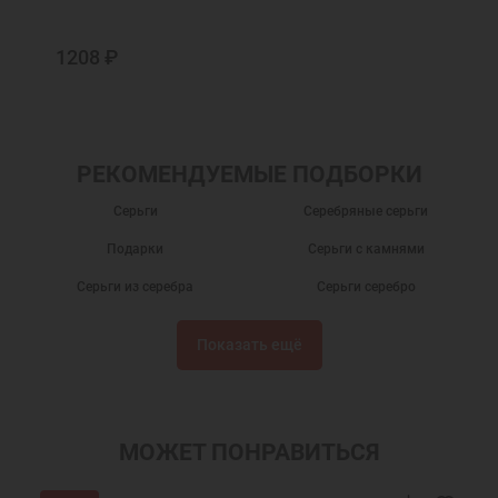
1208 ₽
РЕКОМЕНДУЕМЫЕ ПОДБОРКИ
Серьги
Серебряные серьги
Подарки
Серьги с камнями
Серьги из серебра
Серьги серебро
Серьги гвоздики
Серьги пусеты
Показать ещё
Серьги с эмалью
Православные серьги
Серебряные сережки
Детские сережки
Детские серьги
Серьги бижутерия
МОЖЕТ ПОНРАВИТЬСЯ
Серьги с фианитами
Серьги кольца Дивинекс