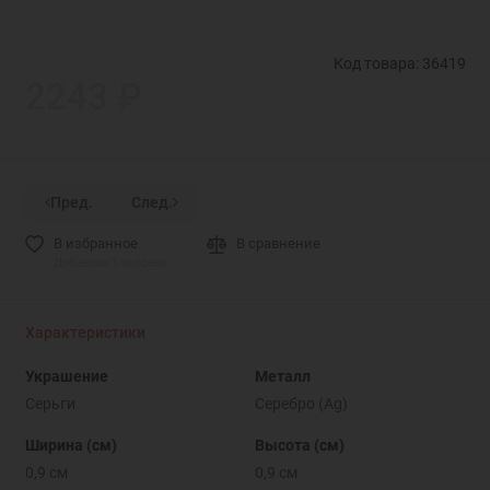
Код товара: 36419
2243 ₽
Пред.
След.
В избранное
В сравнение
Добавили 1 человек
Характеристики
Украшение
Металл
Серьги
Серебро (Ag)
Ширина (см)
Высота (см)
0,9 см
0,9 см