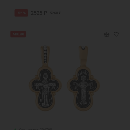
2525 ₽
-52 %
5260 ₽
Акция
Код товара: 294768