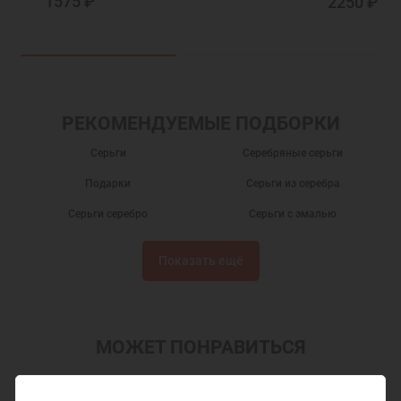
1575 ₽
2250 ₽
РЕКОМЕНДУЕМЫЕ ПОДБОРКИ
Серьги
Серебряные серьги
Подарки
Серьги из серебра
Серьги серебро
Серьги с эмалью
Серьги висячие
Серьги без камней
Показать ещё
Серебряные сережки
Детские сережки
Детские серьги
Серьги бижутерия
Сережки
Новогодние подарки
МОЖЕТ ПОНРАВИТЬСЯ
Подарок на День Рождения
Подарок девочке на Новый год
Акция
Подарок подруге на Новый Год
Кольца с эмалью