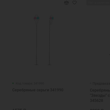
Нет в наличии
Код товара: 341990
Предзака
Серебряные серьги 341990
Серебряны
"Звезды" 
345628