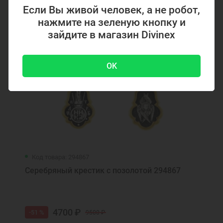
Ожидаем поступления
Если Вы живой человек, а не робот,
Ювелирные украшения
Длинные серьги
нажмите на зеленую кнопку и
Серьги продевки
Женские серьги
зайдите в магазин Divinex
Ювелирные серьги
Недорогие серьги
OK
Серьги с розовым камнем
Детские ювелирные украшения
Код товара: 294867
Серебряный крестик с позолотой 294867
4700 ₽
-51 %
9500 ₽