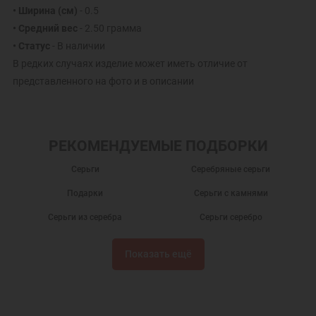
• Ширина (см)
- 0.5
• Средний вес
- 2.50 грамма
• Статус
- В наличии
В редких случаях изделие может иметь отличие от
представленного на фото и в описании
РЕКОМЕНДУЕМЫЕ ПОДБОРКИ
Серьги
Серебряные серьги
Подарки
Серьги с камнями
Серьги из серебра
Серьги серебро
Серебряные сережки
Серьги с фианитами
Показать ещё
Сережки
Ювелирные украшения
Женские серьги
Ювелирные серьги
Недорогие серьги
Серьги с голубым камнем