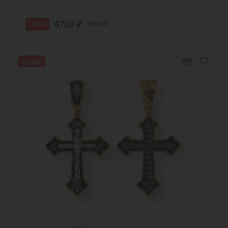
4700 ₽
-51 %
9500 ₽
Акция