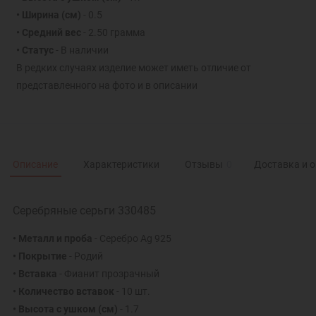
• Ширина (см)
- 0.5
• Средний вес
- 2.50 грамма
• Статус
- В наличии
В редких случаях изделие может иметь отличие от
представленного на фото и в описании
Описание
Характеристики
Отзывы
0
Доставка и 
Серебряные серьги 330485
• Металл и проба
- Серебро Ag 925
• Покрытие
- Родий
• Вставка
- Фианит прозрачный
• Количество вставок
- 10 шт.
• Высота с ушком (см)
- 1.7