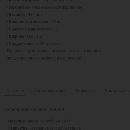
• Металл и проба
- Серебро Ag 925
• Покрытие
- Чернение (оксидирование
• Вставка
- Фианит
• Количество вставок
- 12 шт.
• Высота с ушком (см)
- 1.6
• Ширина (см)
- 1.2
• Средний вес
- 3.03 грамма
В редких случаях изделие может иметь отличие от
представленного на фото и в описании
Описание
Характеристики
Отзывы
0
Доставка и 
Серебряные серьги 298509
• Металл и проба
- Серебро Ag 925
• Покрытие
- Чернение (оксидирование