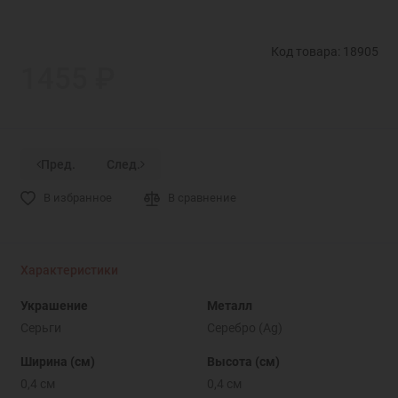
Код товара: 18905
1455 ₽
Пред.
След.
В избранное
В сравнение
Характеристики
Украшение
Металл
Серьги
Серебро (Ag)
Ширина (см)
Высота (см)
0,4 см
0,4 см