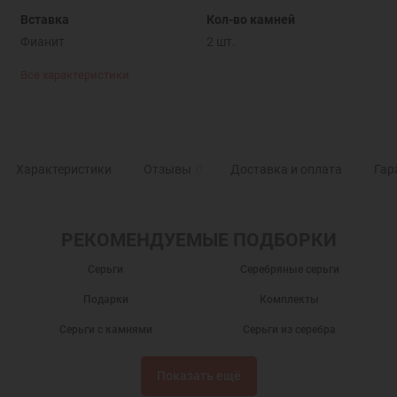
Вставка
Кол-во камней
Фианит
2 шт.
Все характеристики
Характеристики
Отзывы
0
Доставка и оплата
Гар
РЕКОМЕНДУЕМЫЕ ПОДБОРКИ
Серьги
Серебряные серьги
Подарки
Комплекты
Серьги с камнями
Серьги из серебра
Серьги серебро
Серьги гвоздики
Показать ещё
Серьги пусеты
Серебряные сережки