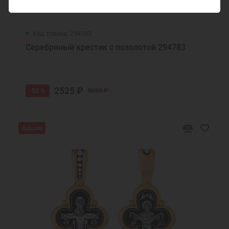
Код товара: 294783
Серебряный крестик с позолотой 294783
2525 ₽
-52 %
5260 ₽
Акция