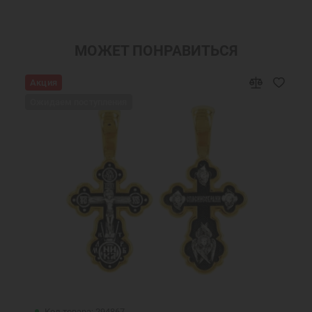
Серьги бижутерия
Серьги с фианитами
Серьги кольца Дивинекс
Серьги кольца
МОЖЕТ ПОНРАВИТЬСЯ
Сережки
Православные подарки
Акция
Православные украшения
Новогодние подарки
Ожидаем поступления
Подарок девушке на Новый год
Подарок женщине на Новый Год
Подарок на День Рождения
Подарок маме
Подарок на крестины
Подарок подруге на Новый Год
Ювелирные украшения
Круглые серьги
Женские серьги
Ювелирные серьги
Недорогие серьги
Серьги с синим камнем
Код товара: 294867