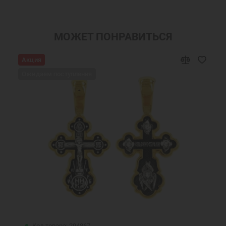
Серьги кольца Дивинекс
Серьги кольца
Сережки
Серьги с жемчугом серебро
МОЖЕТ ПОНРАВИТЬСЯ
Православные подарки
Православные украшения
Акция
Новогодние подарки
Подарок девушке на Новый год
Ожидаем поступления
Подарок женщине на Новый Год
Подарок на День Рождения
Подарок маме
Подарок на крестины
Подарок девочке на Новый год
Подарок подруге на Новый Год
Ювелирные украшения
Серьги с жемчугом
Женские серьги
Ювелирные серьги
Недорогие серьги
Код товара: 294867