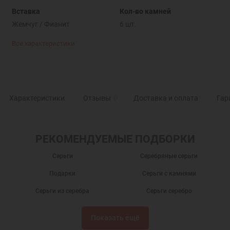
Вставка
Кол-во камней
Жемчуг / Фианит
6 шт.
Все характеристики
Характеристики
Отзывы
0
Доставка и оплата
Гар
РЕКОМЕНДУЕМЫЕ ПОДБОРКИ
Серьги
Серебряные серьги
Подарки
Серьги с камнями
Серьги из серебра
Серьги серебро
Православные серьги
Серебряные сережки
Показать ещё
Серьги бижутерия
Серьги с фианитами