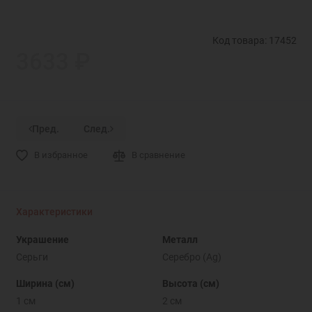
Код товара: 17452
3633 ₽
Пред.
След.
В избранное
В сравнение
Характеристики
Украшение
Металл
Серьги
Серебро (Ag)
Ширина (см)
Высота (см)
1 см
2 см