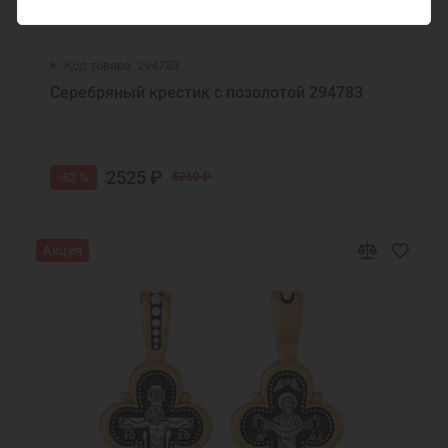
Код товара: 294783
Серебряный крестик с позолотой 294783
2525 ₽
-52 %
5260 ₽
Акция