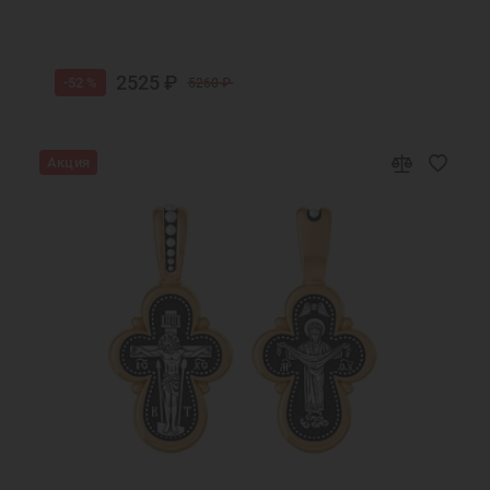
2525 ₽
-52 %
5260 ₽
Акция