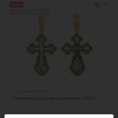
Акция
Бусины серебряные православные
Ювелирные украшения
Ожидаем поступления
Подвеска Шарм для браслета
Код товара: 294867
Серебряный крестик с позолотой 294867