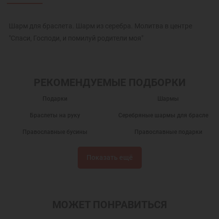
Шарм для браслета. Шарм из серебра. Молитва в центре
"Спаси, Господи, и помилуй родители моя"
РЕКОМЕНДУЕМЫЕ ПОДБОРКИ
Подарки
Шармы
Браслеты на руку
Серебряные шармы для браслетов
Православные бусины
Православные подарки
Православные украшения
Новогодние подарки
Показать ещё
Подарок на День Рождения
Подарок на крестины
Шармы православные
Подвеска шарм
Ювелирные шармы
Бусины шармы
МОЖЕТ ПОНРАВИТЬСЯ
Православные бусины для браслетов
Серебряные бусины для браслетов