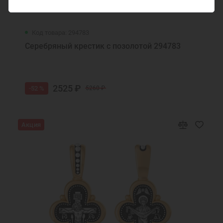
Код товара: 294783
Серебряный крестик с позолотой 294783
2525 ₽
-52 %
5260 ₽
Акция