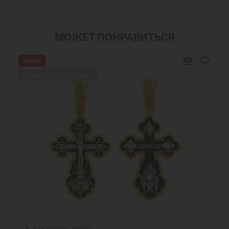
Шармы православные
Подвеска шарм
Ювелирные шармы
Бусины шармы
МОЖЕТ ПОНРАВИТЬСЯ
Православные бусины для браслетов
Серебряные бусины для браслетов
Акция
Бусины серебряные православные
Ювелирные украшения
Ожидаем поступления
Подвеска Шарм для браслета
Код товара: 294867