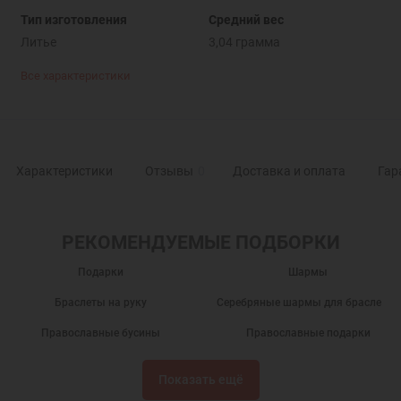
Тип изготовления
Средний вес
Литье
3,04 грамма
Все характеристики
Характеристики
Отзывы
0
Доставка и оплата
Гар
РЕКОМЕНДУЕМЫЕ ПОДБОРКИ
Подарки
Шармы
Браслеты на руку
Серебряные шармы для браслетов
Православные бусины
Православные подарки
Православные украшения
Новогодние подарки
Показать ещё
Подарок на День Рождения
Подарок на крестины