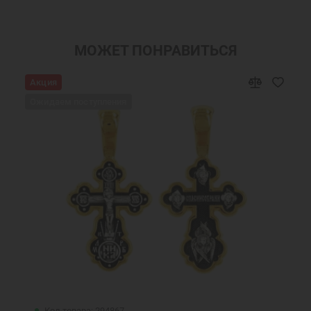
Шармы православные
Подвеска шарм
Ювелирные шармы
Бусины шармы
МОЖЕТ ПОНРАВИТЬСЯ
Православные бусины для браслетов
Серебряные бусины для браслетов
Акция
Бусины серебряные православные
Ювелирные украшения
Ожидаем поступления
Подвеска Шарм для браслета
Код товара: 294867