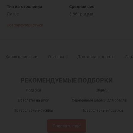
Тип изготовления
Средний вес
Литье
3.86 грамма
Все характеристики
Характеристики
Отзывы
0
Доставка и оплата
Гар
РЕКОМЕНДУЕМЫЕ ПОДБОРКИ
Подарки
Шармы
Браслеты на руку
Серебряные шармы для браслетов
Православные бусины
Православные подарки
Православные украшения
Новогодние подарки
Показать ещё
Подарок на День Рождения
Подарок на крестины