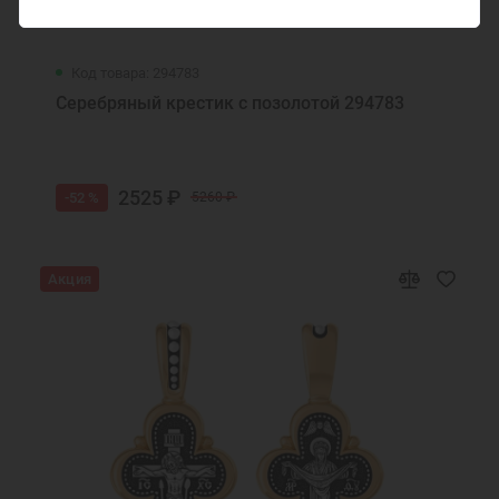
Код товара: 294783
Серебряный крестик с позолотой 294783
2525 ₽
-52 %
5260 ₽
Акция