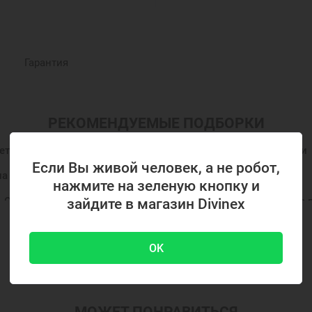
Гарантия
РЕКОМЕНДУЕМЫЕ ПОДБОРКИ
етов
Православные бусины
Православные подарки
Если Вы живой человек, а не робот,
на крестины
Шармы православные
Подвеска шарм
нажмите на зеленую кнопку и
Серебряные бусины для браслетов
Бусины серебряные 
зайдите в магазин Divinex
Подвеска Шарм для браслета
Показать ещё
OK
МОЖЕТ ПОНРАВИТЬСЯ