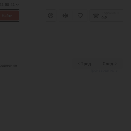
642-58-42
Корзина
0
Найти
0 ₽
Пред.
След.
Divinex
сравнение
Производитель