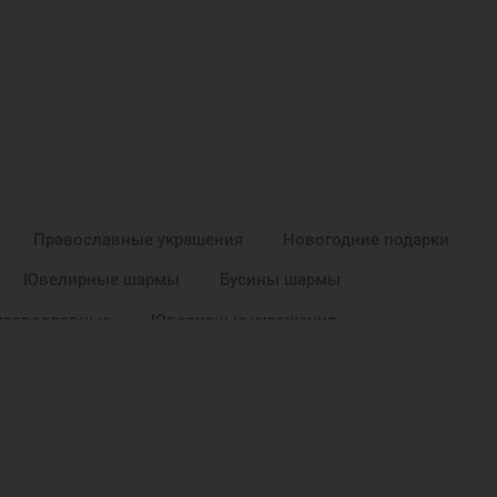
Православные украшения
Новогодние подарки
Ювелирные шармы
Бусины шармы
православные
Ювелирные украшения