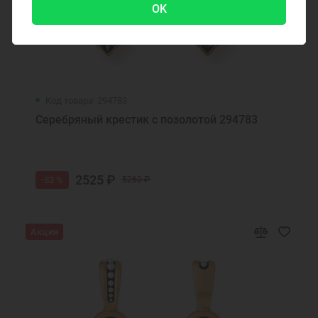
OK
Код товара: 294783
Серебряный крестик с позолотой 294783
2525 ₽
-52 %
5260 ₽
Акция