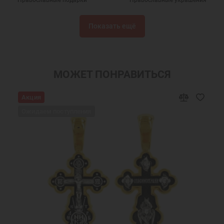
Новогодние подарки
Подарок на День Рождения
Показать ещё
Подарок на крестины
Шармы православные
Подвеска шарм
Ювелирные шармы
Бусины шармы
Православные бусины для браслетов
МОЖЕТ ПОНРАВИТЬСЯ
Серебряные бусины для браслетов
Бусины серебряные православные
Акция
Ювелирные украшения
Подвеска Шарм для браслета
Ожидаем поступления