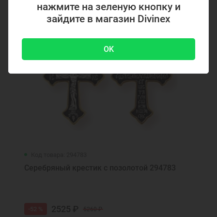
нажмите на зеленую кнопку и
зайдите в магазин Divinex
OK
Код товара: 294783
Серебряный крестик с позолотой 294783
2525 ₽
-52 %
5260 ₽