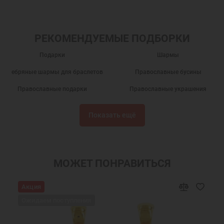
РЕКОМЕНДУЕМЫЕ ПОДБОРКИ
Подарки
Шармы
Серебряные шармы для браслетов
Православные бусины
Православные подарки
Православные украшения
Новогодние подарки
Подарок на День Рождения
Показать ещё
Подарок на крестины
Шармы православные
Подвеска шарм
Ювелирные шармы
Бусины шармы
Православные бусины для браслетов
МОЖЕТ ПОНРАВИТЬСЯ
Серебряные бусины для браслетов
Бусины серебряные православные
Акция
Ювелирные украшения
Подвеска Шарм для браслета
Ожидаем поступления