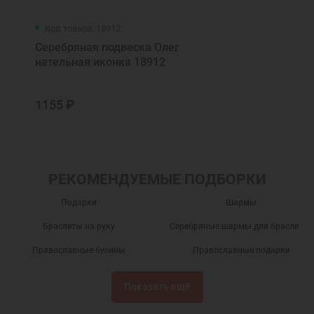
Код товара: 18912
Серебряная подвеска Олег
нательная иконка 18912
1155 ₽
РЕКОМЕНДУЕМЫЕ ПОДБОРКИ
Подарки
Шармы
Браслеты на руку
Серебряные шармы для браслетов
Православные бусины
Православные подарки
Православные украшения
Новогодние подарки
Показать ещё
Подарок на День Рождения
Подарок на крестины