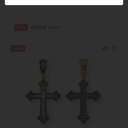
Серебряный крестик с позолотой 294867
4700 ₽
-51 %
9500 ₽
Акция