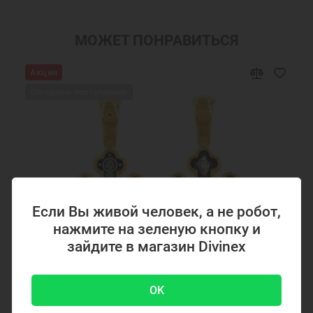
Шармы православные
Подвеска шарм
Ювелирные шармы
Бусины шармы
МОЖЕТ ПОНРАВИТЬСЯ
Православные бусины для браслетов
Серебряные бусины для браслетов
Акция
Бусины серебряные православные
Ювелирные украшения
Ожидаем поступления
Подвеска Шарм для браслета
Если Вы живой человек, а не робот,
нажмите на зеленую кнопку и
зайдите в магазин Divinex
OK
Код товара: 294867