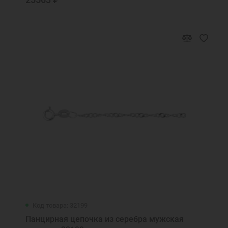
Бога о нас
Святая мученица Божия Татьяна, моли
Бога о нас
Святая мученица Галина, моли Бога о мне
Святая мученица Зинаида моли Бога о
нас
Святая мученице Иулие, моли Бога о мне
Святая преподобномученице Евгения,
моли Бога о нас
Святая пророчица Анна моли Бога о мне
Святая равноапостольная Марие, моли
Бога о мне
Святая угодница Божия Анастасия, моли
бога о нас
Святая угодница Божия Марие, моли Бога
о нас
Код товара: 32199
Святая угодница Божия Мария, моли Бога
Панцирная цепочка из серебра мужская
о нас