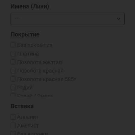
Имена (Лики)
Покрытие
Без покрытия
Платина
Позолота желтая
Позолота красная
Позолота красная 585*
Родий
Родий / Эмаль
Серебрение 999*
Вставка
Чернение
Алпанит
Чернение/Родий
Аметист
Эмаль
Без вставки