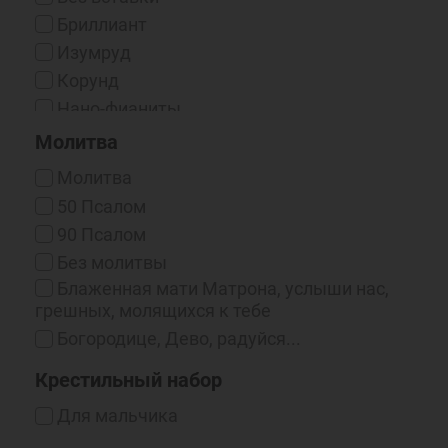
Эмаль Горячая
Бриллиант
Изумруд
Корунд
Нано-фианиты
Рубин
Молитва
Сапфир
Молитва
Топаз
50 Псалом
Фианит
90 Псалом
Фианит голубой
Без молитвы
Фианит красный
Блаженная мати Матрона, услыши нас,
Эмаль
грешных, молящихся к тебе
Богородице, Дево, радуйся...
Богородице, спаси, Ты злых сердец
Крестильный набор
умягчение
Боже, милостив буди мне
Для мальчика
Буди, Господи, милость Твоя