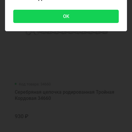
OK
Код товара: 34660
Серебряная цепочка родированная Тройная
Кордовая 34660
930 ₽