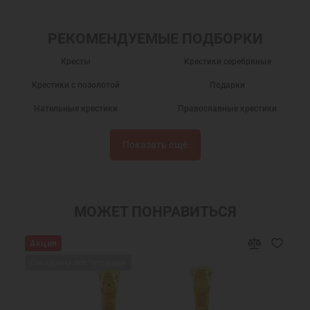
РЕКОМЕНДУЕМЫЕ ПОДБОРКИ
Кресты
Крестики серебряные
Крестики с позолотой
Подарки
Нательные крестики
Православные крестики
Серебряный крест
Крест нательный
Показать ещё
Крест нательный православный
Крестики
Крестик серебро
Украшения на шею
Подарки мужчинам
Православные подарки
МОЖЕТ ПОНРАВИТЬСЯ
Православные украшения
Подарок на крестины
Акция
Крест нательный серебро
Крест серебро с позолотой мужской
Ожидаем поступления
Ювелирный серебряный крест
Позолоченный крест мужской
Ювелирные украшения
Позолоченные крестики