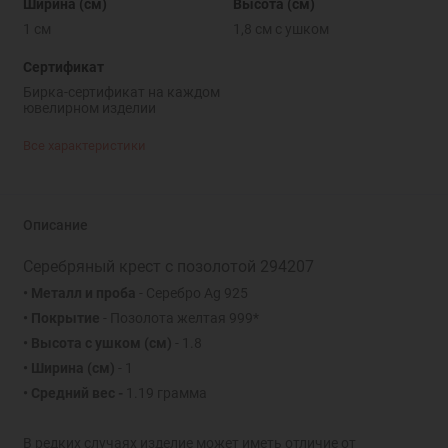
Ширина (см)
Высота (см)
1 см
1,8 см с ушком
Сертификат
Бирка-сертификат на каждом
ювелирном изделии
Все характеристики
Описание
Серебряный крест с позолотой 294207
• Металл и проба
- Серебро Ag 925
• Покрытие
- Позолота желтая 999*
• Высота с ушком
(см)
- 1.8
• Ширина
(см)
- 1
• Средний вес -
1.19 грамма
В редких случаях изделие может иметь отличие от