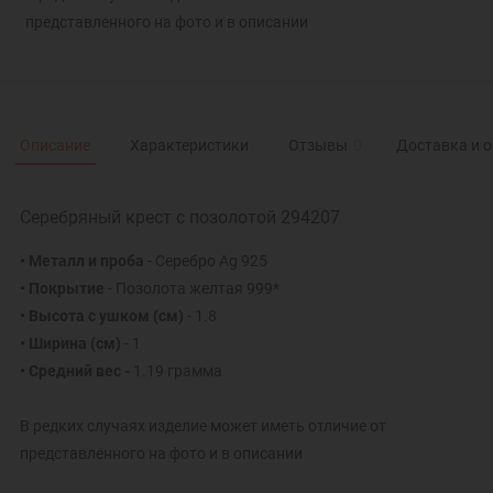
представленного на фото и в описании
Описание
Характеристики
Отзывы
0
Доставка и 
Серебряный крест с позолотой 294207
• Металл и проба
- Серебро Ag 925
• Покрытие
- Позолота желтая 999*
• Высота с ушком
(см)
- 1.8
• Ширина
(см)
- 1
• Средний вес -
1.19 грамма
В редких случаях изделие может иметь отличие от
представленного на фото и в описании