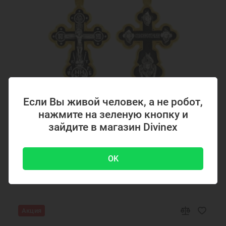
Крестики серебряные Ювемаст
Желтая позолота
Если Вы живой человек, а не робот,
нажмите на зеленую кнопку и
Код товара: 294867
зайдите в магазин Divinex
Серебряный крестик с позолотой 294867
OK
4700 ₽
-51 %
9500 ₽
Акция