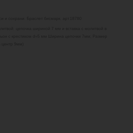
и и сохрани. Браслет бисмарк. арт.18780
итвой: цепочка шириной 7 мм и вставка с молитвой в
льон с крестиком d=5 мм Ширина цепочки 7мм; Размер
в центр 9мм)