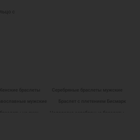
льцо с
Женские браслеты
Серебряные браслеты мужские
авославные мужские
Браслет с плетением Бисмарк
браслеты на руку
Недорогие серебряные браслеты
ты с молитвой
Женские церковные браслеты
ие браслеты ручной работы
Подарки мужчинам