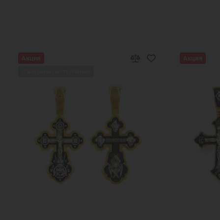
Православные подарки
Православные у
Подарок женщине на Новый Год
Под
Подарок девочке на Новый год
Подарок подр
Акция
Акция
Ожидаем поступления