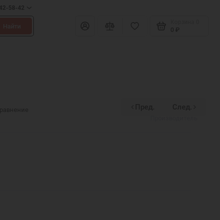
642-58-42
Корзина
0
Найти
0 ₽
Пред.
След.
Divinex
сравнение
Производитель