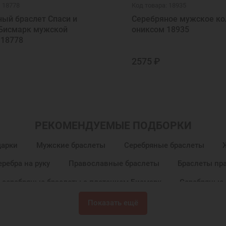
: 18778
Код товара: 18935
ый браслет Спаси и
Серебряное мужское ко
 Бисмарк мужской
ониксом 18935
 18778
2575 ₽
РЕКОМЕНДУЕМЫЕ ПОДБОРКИ
дарки
Мужские браслеты
Серебряные браслеты
ребра на руку
Православные браслеты
Браслеты пр
 серебряные браслеты с плетением Бисмарк
Серебряные 
уку
Браслеты на руку
Браслеты в подарок
Брасле
Показать ещё
ие мужские браслеты
Браслеты ручной работы
Мужск