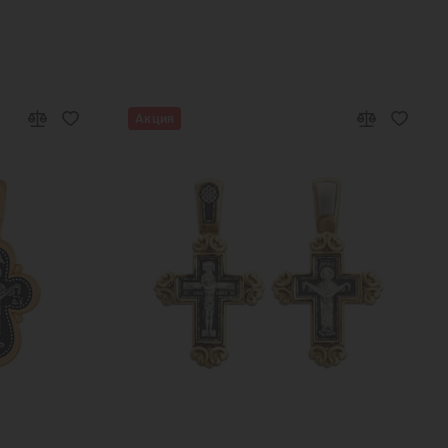
Новый Год
Подарок девушке на Новый год
рестины
Подарок другу на Новый Год
ные украшения
Браслет из серебра 925 пробы
Акция