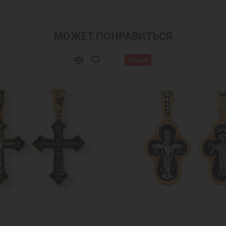
крашения
Новогодние подарки
Подарок мужчине на 
арок на День Рождения
Подарок маме
Подарок на к
МОЖЕТ ПОНРАВИТЬСЯ
уге на Новый Год
Браслеты Спаси и Сохрани
Ювелир
Акция