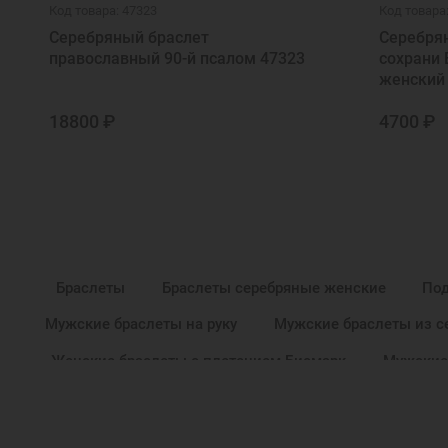
Код товара: 47323
Код товара
Серебряный браслет
Серебрян
православный 90-й псалом 47323
сохрани
женский
18800 ₽
4700 ₽
Браслеты
Браслеты серебряные женские
По
Мужские браслеты на руку
Мужские браслеты из се
Женские браслеты с плетением Бисмарк
Мужские
Недорогие браслеты
Женские браслеты на р
Мужские церковные браслеты на руку
Недорог