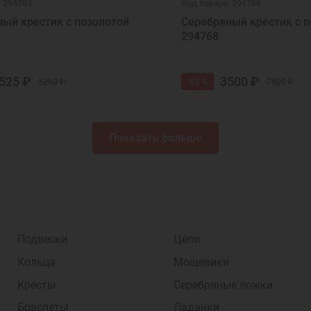
: 294783
Код товара: 294768
ый крестик с позолотой
Серебряный крестик с п
294768
525 ₽
3500 ₽
-53 %
5260 ₽
7500 ₽
Показать больше
Подвески
Цепи
Кольца
Мощевики
Кресты
Серебряные ложки
Браслеты
Ладанки