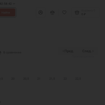
642-58-42
Корзина
0
Найти
0 ₽
Пред.
След.
Divinex
В сравнение
Производитель
,5
20
20,5
21
21,5
22
22,5
)