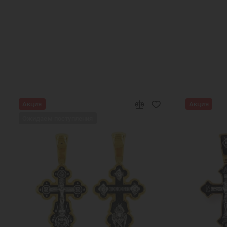
Печатки серебряные мужские
Недорогие 
Кольца больших размеров
Мужские сереб
Подарки мужчинам
Православные 
Подарок на День Рождени
Акция
Акция
Ожидаем поступления