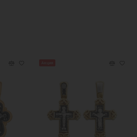
ские кольца с камнями
Кольца с ониксом
Мужские кольца печатки
Охранные кольца
рки
Подарок мужчине на Новый Год
Ювелирные украшения
Акция