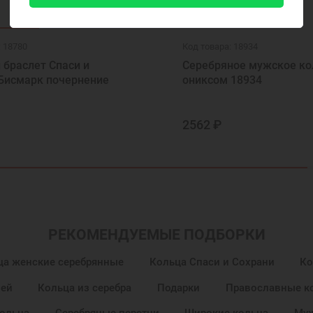
: 18780
Код товара: 18934
браслет Спаси и
Серебряное мужское ко
 Бисмарк почернение
ониксом 18934
2562 ₽
РЕКОМЕНДУЕМЫЕ ПОДБОРКИ
ца женские серебрянные
Кольца Спаси и Сохрани
Ко
ней
Кольца из серебра
Подарки
Православные к