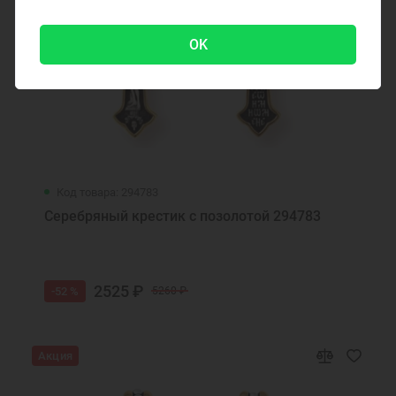
OK
Код товара: 294783
Серебряный крестик с позолотой 294783
2525 ₽
-52 %
5260 ₽
Акция