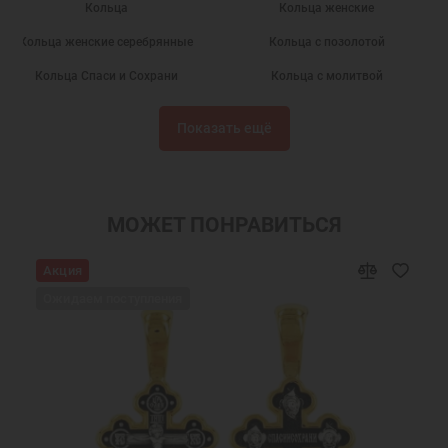
Кольца
Кольца женские
Кольца женские серебрянные
Кольца с позолотой
Кольца Спаси и Сохрани
Кольца с молитвой
Серебряные кольца с камнями
Кольца без камней
Показать ещё
Кольца из серебра
Кольца позолоченные
Подарки
Серебряные кольца с эмалью
Православные кольца
Кольца серебряные
МОЖЕТ ПОНРАВИТЬСЯ
Недорогие кольца
Широкие кольца
Акция
Кольца с фианитами
Серебряные кольца Спаси и Сохрани
Ожидаем поступления
Кольца с белым камнем
Кольца из серебра женские
Охранные кольца
Православные подарки
Православные украшения
Новогодние подарки
Подарок девушке на Новый год
Подарок женщине на Новый Год