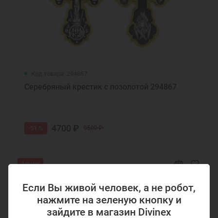
Подарок на День Рождения
Подарок маме
Подарок на крестины
Подарок девочке на Новый год
Подарок подруге на Новый Год
Кольца с эмалью
Ювелирные украшения
Код товара: 294867
Серебряный крестик с позолотой 294867
4700 ₽
-51 %
9500 ₽
Акция
Если Вы живой человек, а не робот,
нажмите на зеленую кнопку и
зайдите в магазин Divinex