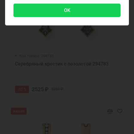
OK
Код товара: 294783
Серебряный крестик с позолотой 294783
2525 ₽
-52 %
5260 ₽
Акция