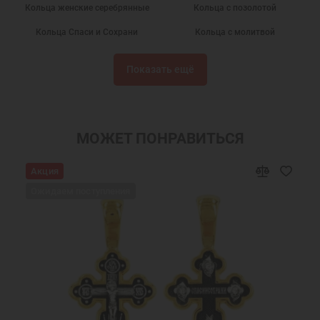
Кольца женские серебрянные
Кольца с позолотой
Кольца Спаси и Сохрани
Кольца с молитвой
Серебряные кольца с камнями
Кольца без камней
Показать ещё
Кольца из серебра
Кольца позолоченные
Подарки
Серебряные кольца с эмалью
Православные кольца
Кольца серебряные
МОЖЕТ ПОНРАВИТЬСЯ
Недорогие кольца
Широкие кольца
Акция
Кольца из серебра женские
Охранные кольца
Ожидаем поступления
Православные подарки
Православные украшения
Новогодние подарки
Подарок девушке на Новый год
Подарок женщине на Новый Год
Подарок на День Рождения
Подарок маме
Подарок на крестины
Подарок девочке на Новый год
Подарок подруге на Новый Год