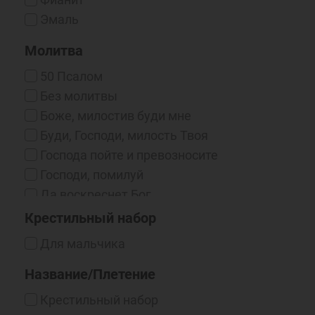
Эмаль
Молитва
50 Псалом
Без молитвы
Боже, милостив буди мне
Буди, Господи, милость Твоя
Господа пойте и превозносите
Господи, помилуй
Да воскреснет Бог
Иисусова молитва
Крестильный набор
Молитва Ангелу
Для мальчика
Молитва Богородице
Название/Плетение
Молитва Кресту
Не отвержи мене от лица Твоего
Крестильный набор
Огради мя, Господи, от зла