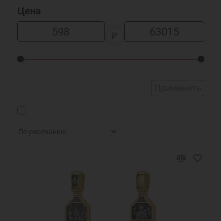
Цена
Отче наш
Помяни мя, Господи
₽
Правило веры и образ кротости
Спаси и Cохрани
Спаси, Господи, люди Твоя
Тропарь Пасхи
Применить
Христос Воскресе из мертвых
Я есть лоза, а вы ветвие