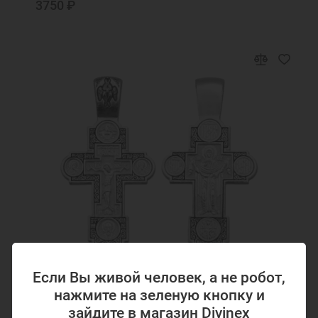
3750 ₽
Если Вы живой человек, а не робот,
нажмите на зеленую кнопку и
Код товара: 39380
зайдите в магазин Divinex
Крест с клеймами серебряный Покрова