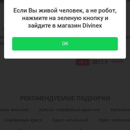
Если Вы живой человек, а не робот,
нажмите на зеленую кнопку и
зайдите в магазин Divinex
: 45030
Код товара: 39870
равославный мужской на
Крест православный на
Богородица 45030
Царь Славы 39870
OK
2815 ₽
-20 %
3508 ₽
РЕКОМЕНДУЕМЫЕ ПОДБОРКИ
яные женские
Кресты серебряные мужские
Крестики
Серебряный крест
Крест нательный
Крест натель