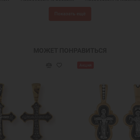
инам
Православные подарки
Православные украшен
ок женщине на Новый Год
Подарок маме
Подарок на
Показать ещё
 на Новый Год
Крест нательный серебро
Крест из се
кой нательный крест
Кресты нательные православные 
ресты мужские больших размеров
Нательный крест мужс
МОЖЕТ ПОНРАВИТЬСЯ
кой
Крест серебряный мужской большой
Ювелирные
Акция