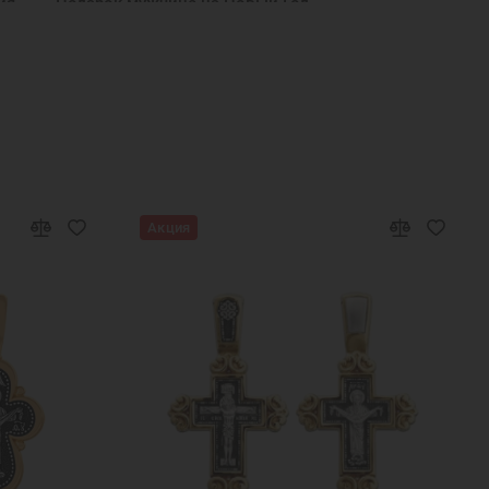
ия
Подарок мужчине на Новый Год
 крестины
Подарок другу на Новый Год
ребра мужской
Крест нательный серебро мужской
мужские
Крест православный серебряный мужской
кой серебряный
Ювелирный серебряный крест
 украшения
Крестики серебряные Санкт-Петербург
Акция