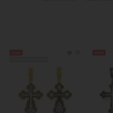
Украшения на шею
Подарки мужч
Подарок девушке на Новый год
Подар
Подарок девочке на Новый год
Подарок подруге
Крест нательный серебро мужской большой
Мужс
Серебряные кресты для мужчин
Серебряные к
Крест православный мужской
Крест на шею мужс
Акция
Акция
Ожидаем поступления