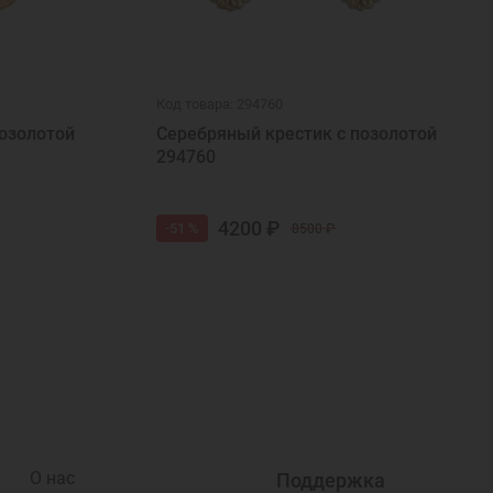
Код товара: 294760
озолотой
Серебряный крестик с позолотой
294760
4200 ₽
-51 %
8500 ₽
О нас
Поддержка