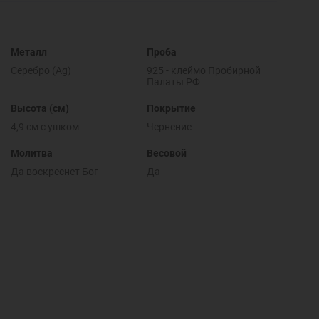
Металл
Проба
Серебро (Ag)
925 - клеймо Пробирной
Палаты РФ
Высота (см)
Покрытие
4,9 см с ушком
Чернение
Молитва
Весовой
Да воскреснет Бог
Да