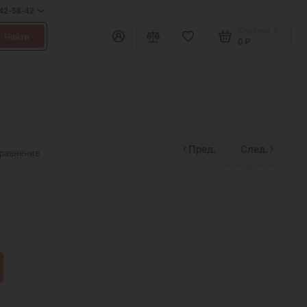
642-58-42
Корзина
0
Найти
0 ₽
Пред.
След.
Divinex
сравнение
Производитель