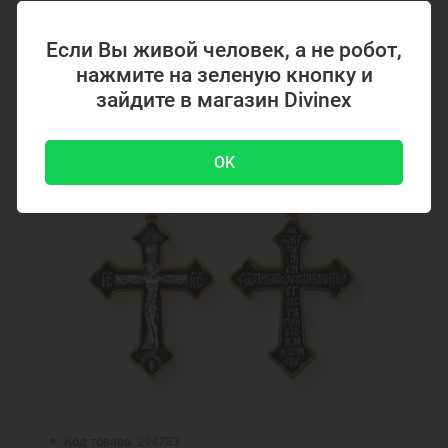
4700 ₽
-51 %
9500 ₽
Если Вы живой человек, а не робот,
нажмите на зеленую кнопку и
зайдите в магазин Divinex
Акция
OK
Код товара: 294783