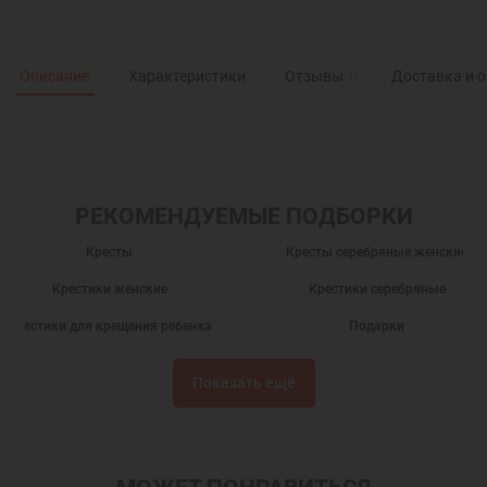
Описание
Характеристики
Отзывы
0
Доставка и 
РЕКОМЕНДУЕМЫЕ ПОДБОРКИ
Кресты
Кресты серебряные женские
Крестики женские
Крестики серебряные
Крестики для крещения ребенка
Подарки
Нательные крестики
Православные крестики
Показать ещё
Детские крестики
Серебряный крест
Крест нательный
Крест нательный православный
Крестики
Крестик серебро