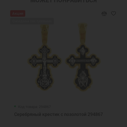
МОЖЕТ ПОНРАВИТЬСЯ
Крестик для ребенка
Украшения на шею
Акция
Подарки мужчинам
Православные подарки
Ожидаем поступления
Православные украшения
Новогодние подарки
Подарок на День Рождения
Подарок на крестины
Крест нательный серебро
Крест с фианитами серебро
Крест с камнями серебро
Женский крест
еребряный крест с камнями женский
Серебряный крест женский
Серебряный крест с камнями
Ювелирный серебряный крест
Ювелирные украшения
Крестики серебряные Санкт-Петербу
Детские ювелирные украшения
Код товара: 294867
Серебряный крестик с позолотой 294867