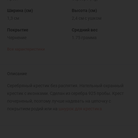
Ширина (см)
Высота (см)
1,3 см
2,4 см с ушком
Покрытие
Средний вес
Чернение
1.75 грамма
Все характеристики
Описание
Серебряный крестик без распятия. Нательный охранный
крестик с иконками. Сделан из серебра 925 пробы. Крест
почерненый, поэтому лучше надевать на цепочку с
покрытием родий или на
шнурок для крестика