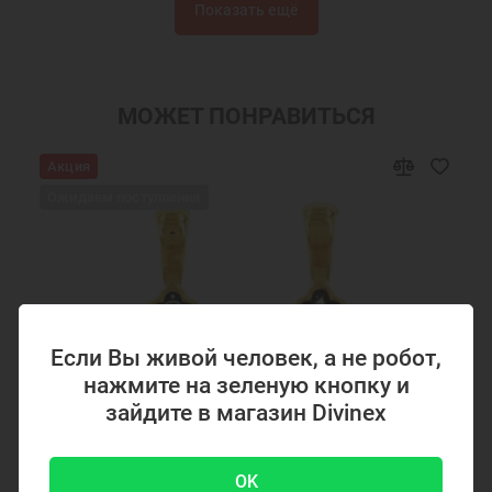
Показать ещё
Крестики
Крестик серебро
Украшения на шею
Подарки мужчинам
Православные подарки
Православные украшения
МОЖЕТ ПОНРАВИТЬСЯ
Подарок на крестины
Крест нательный серебро
Акция
Ювелирный серебряный крест
Ювелирные украшения
Ожидаем поступления
Крестики серебряные Акимов
Кресты Спиридон Тримифунтский
Кресты Сергий Радонежский
Если Вы живой человек, а не робот,
нажмите на зеленую кнопку и
зайдите в магазин Divinex
OK