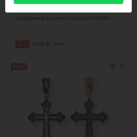
Код товара: 294867
Серебряный крестик с позолотой 294867
4700 ₽
-51 %
9500 ₽
Акция