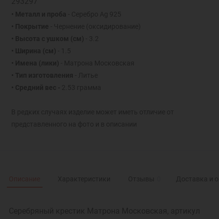
293297
• Металл и проба
- Серебро Ag 925
• Покрытие
- Чернение (оксидирование)
• Высота с ушком
(см)
- 3.2
• Ширина
(см)
- 1.5
• Имена (лики)
- Матрона Московская
• Тип изготовления
- Литье
• Средний вес -
2.53 грамма
В редких случаях изделие может иметь отличие от
представленного на фото и в описании
Описание
Характеристики
Отзывы
0
Доставка и 
Серебряный крестик Матрона Московская, артикул