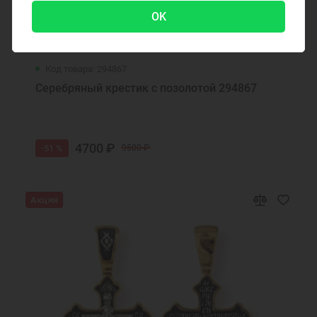
OK
Код товара: 294867
Серебряный крестик с позолотой 294867
4700 ₽
-51 %
9500 ₽
Акция