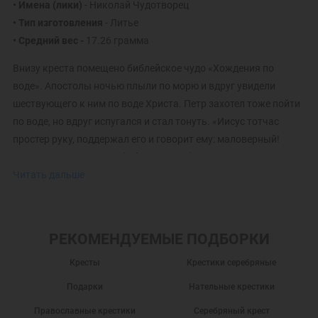
• Имена (лики)
- Николай Чудотворец
• Тип изготовления
- Литье
• Средний вес -
17.26 грамма
Внизу креста помещено библейское чудо «Хождения по
воде». Апостолы ночью плыли по морю и вдруг увидели
шествующего к ним по воде Христа. Петр захотел тоже пойти
по воде, но вдруг испугался и стал тонуть. «Иисус тотчас
простер руку, поддержал его и говорит ему: маловерный!
Зачем ты усомнился?» (Мф. 14: 25–32)
Читать дальше
В редких случаях изделие может иметь отличие от
представленного на фото и в описании
РЕКОМЕНДУЕМЫЕ ПОДБОРКИ
Кресты
Крестики серебряные
Подарки
Нательные крестики
Православные крестики
Серебряный крест