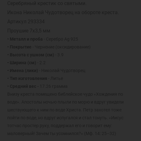
Серебряный крестик со святыми.
Икона Николай Чудотворец на обороте креста.
Артикул 293334
Проушие 7х3,5 мм
• Металл и проба
- Серебро Ag 925
• Покрытие
- Чернение (оксидирование)
• Высота с ушком (см)
- 3.9
• Ширина (см)
- 2.2
• Имена (лики)
- Николай Чудотворец
• Тип изготовления
- Литье
• Средний вес -
17.26 грамма
Внизу креста помещено библейское чудо «Хождения по
воде». Апостолы ночью плыли по морю и вдруг увидели
шествующего к ним по воде Христа. Петр захотел тоже
пойти по воде, но вдруг испугался и стал тонуть. «Иисус
тотчас простер руку, поддержал его и говорит ему:
маловерный! Зачем ты усомнился?» (Мф. 14: 25–32)