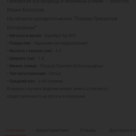
Пресвятая Богородица и любимый ученик — апостол
Иоанн Богослов.
На обороте находится икона “Покров Пресвятой
Богородицы”
• Металл и проба
- Серебро Ag 925
• Покрытие
- Чернение (оксидирование)
• Высота с ушком (см)
- 3.3
• Ширина (см)
- 1.8
• Имена (лики)
- Покров Пресвятой Богородицы
• Тип изготовления
- Литье
• Средний вес -
2.68 грамма
В редких случаях изделие может иметь отличие от
представленного на фото и в описании
Описание
Характеристики
Отзывы
0
Доставка и 