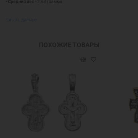
• Средний вес -
2.68 грамма
В редких случаях изделие может иметь отличие от
Читать дальше
представленного на фото и в описании
ПОХОЖИЕ ТОВАРЫ