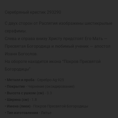
Серебряный крестик 293290
С двух сторон от Распятия изображены шестикрылые
серафимы.
Слева и справа внизу Христу предстоят Его Мать —
Пресвятая Богородица и любимый ученик — апостол
Иоанн Богослов.
На обороте находится икона “Покров Пресвятой
Богородицы”
• Металл и проба
- Серебро Ag 925
• Покрытие
- Чернение (оксидирование)
• Высота с ушком (см)
- 3.3
• Ширина (см)
- 1.8
• Имена (лики)
- Покров Пресвятой Богородицы
• Тип изготовления
- Литье