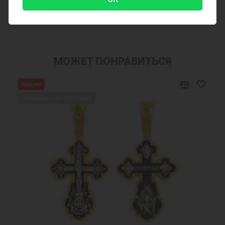
Крест нательный
Крест нательный православный
Показать ещё
Крестики
Крестик серебро
Украшения на шею
Подарки мужчинам
Православные подарки
Православные украшения
МОЖЕТ ПОНРАВИТЬСЯ
Подарок на крестины
Крест нательный серебро
Акция
Ювелирный серебряный крест
Ювелирные украшения
Ожидаем поступления
Крестики серебряные Акимов