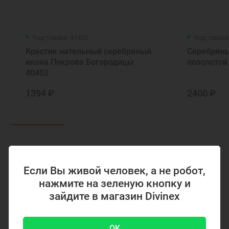
Код товара: 40402
Код товара
Крестик нательный серебряный
Серебряны
икона Покрова Богородицы
позолотой
40402
1394 ₽
2400 ₽
РЕКОМЕНДУЕМЫЕ ПОДБОРКИ
Если Вы живой человек, а не робот,
Кресты
Крестики серебряные
нажмите на зеленую кнопку и
зайдите в магазин Divinex
Подарки
Нательные крестики
Православные крестики
Серебряный крест
OK