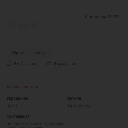
Код товара: 293922
3146 ₽
Пред.
След.
В избранное
В сравнение
Характеристики
Украшение
Металл
Крест
Серебро (Ag)
Сертификат
Бирка-сертификат на каждом
ювелирном изделии