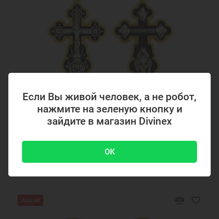
Если Вы живой человек, а не робот,
нажмите на зеленую кнопку и
Код товара: 294867
зайдите в магазин Divinex
Серебряный крестик с позолотой 294867
OK
4700 ₽
-51 %
9500 ₽
Акция