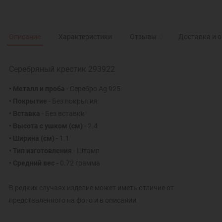
Описание
Характеристики
Отзывы
0
Доставка и 
Серебряный крестик 293922
• Металл и проба
- Серебро Ag 925
• Покрытие
- Без покрытия
• Вставка
- Без вставки
• Высота с ушком
(см)
- 2.4
• Ширина
(см)
- 1.1
• Тип изготовления
- Штамп
• Средний вес -
0.72 грамма
В редких случаях изделие может иметь отличие от
представленного на фото и в описании