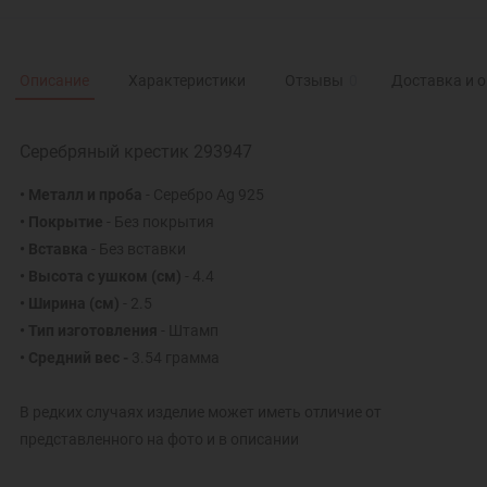
Описание
Характеристики
Отзывы
0
Доставка и 
Серебряный крестик 293947
• Металл и проба
- Серебро Ag 925
• Покрытие
- Без покрытия
• Вставка
- Без вставки
• Высота с ушком
(см)
- 4.4
• Ширина
(см)
- 2.5
• Тип изготовления
- Штамп
• Средний вес -
3.54 грамма
В редких случаях изделие может иметь отличие от
представленного на фото и в описании