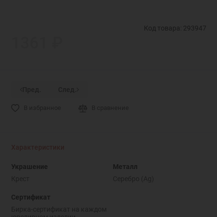
Код товара: 293947
1361 ₽
Пред.
След.
В избранное
В сравнение
Характеристики
Украшение
Металл
Крест
Серебро (Ag)
Сертификат
Бирка-сертификат на каждом
ювелирном изделии