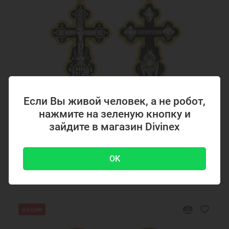
Если Вы живой человек, а не робот,
нажмите на зеленую кнопку и
Код товара: 294867
зайдите в магазин Divinex
Серебряный крестик с позолотой 294867
OK
4700 ₽
-51 %
9500 ₽
Акция